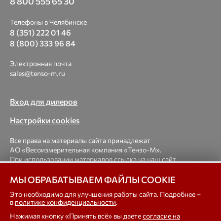
8 800 555 65 30
Телефоны в Челябинске
8 (351) 222 01 46
8 (800) 333 96 84
Электронная почта
sales@tenso-m.ru
Вход для дилеров
Настройки cookies
Все права на материалы сайта принадлежат
АО «Весоизмерительная компания «Тензо-М».
При использовании материалов ссылка на наш сайт
обязательна.
МЫ ОБРАБАТЫВАЕМ ФАЙЛЫ COOKIE
© 1998-2026 Весоизмерительная компания «Тензо-М» —
Это необходимо для улучшения работы сайта. Подробнее –
в
политике конфиденциальности
.
платформенные, крановые, вагонные, бункерные,
автомобильные весы, весовые дозаторы для фасовки,
Нажимая кнопку «Принять всё» вы даете
согласие на