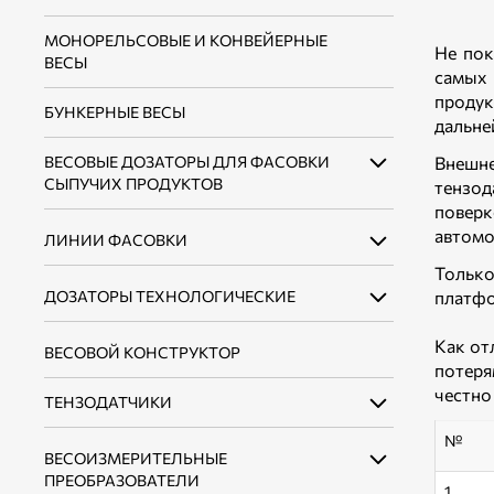
МОНОРЕЛЬСОВЫЕ И КОНВЕЙЕРНЫЕ
Не пок
ВЕСЫ
самых
продук
БУНКЕРНЫЕ ВЕСЫ
дальне
ВЕСОВЫЕ ДОЗАТОРЫ ДЛЯ ФАСОВКИ
Внешне
СЫПУЧИХ ПРОДУКТОВ
тензод
поверк
автомо
ЛИНИИ ФАСОВКИ
ВЕСОВЫЕ ДОЗАТОРЫ ДЛЯ ФАСОВКИ
СЫПУЧИХ ПРОДУКТОВ В ОТКРЫТЫЕ
Только
МЕШКИ ДО 10 КГ
ДОЗАТОРЫ ТЕХНОЛОГИЧЕСКИЕ
ЛИНИИ ФАСОВКИ СЫПУЧИХ
платфо
ПРОДУКТОВ В ОТКРЫТЫЕ МЕШКИ ДО 10
ВЕСОВЫЕ ДОЗАТОРЫ ДЛЯ ФАСОВКИ
КГ
Как от
ВЕСОВОЙ КОНСТРУКТОР
ДОЗАТОРЫ НЕПРЕРЫВНОГО ДЕЙСТВИЯ
СЫПУЧИХ ПРОДУКТОВ В ОТКРЫТЫЕ
потеря
МЕШКИ ДО 50 КГ
ЛИНИИ ФАСОВКИ СЫПУЧИХ
честно
ДОЗАТОРЫ ДИСКРЕТНОГО ДЕЙСТВИЯ
ТЕНЗОДАТЧИКИ
ПРОДУКТОВ В ОТКРЫТЫЕ МЕШКИ ДО 50
ВЕСОВЫЕ ДОЗАТОРЫ ДЛЯ ФАСОВКИ
КГ
№
СЫПУЧИХ ПРОДУКТОВ В КЛАПАННЫЕ
ВЕСОИЗМЕРИТЕЛЬНЫЕ
ТЕНЗОДАТЧИКИ БАЛОЧНОГО ТИПА
МЕШКИ
ПРЕОБРАЗОВАТЕЛИ
1