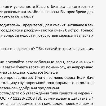
чиков и успешности Вашего бизнеса на конкретных
более дешевые автомобильные весы Вы приобрели для
се его взвешивания!
дителей» - вредителей, да и сменить название в век
создаются и раскручиваются очень быстро. Только
» вопросы недостач, отсутствия сервиса и запасных
лывшее издалека «УПВ», следуйте трем следующим
 не покупайте автомобильные весы, если она ниже
 а затем будете терять их понемногу, но непрерывно
чем с каждым годом все больше!
свое производство? Или у нее лишь офис? Если Вам
те толщину грузоприемной платформы – она должна
ривезенное недобрыми продавцами.
тандарта об утверждении типа средств измерений.
СТ-Р 53228-2008 [3], вступившему в действие с 1
 типа, являющемся неотъемлемым приложением к