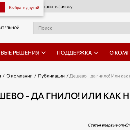
Оставить заявку
Выбрать другой
РИТЕЛЬНОЙ
ЕВЫЕ РЕШЕНИЯ
ПОДДЕРЖКА
О КОМ
я
/
О компании
/
Публикации
/
Дешево - да гнило! Или как
ЕВО - ДА ГНИЛО! ИЛИ КАК Н
Статья впервые опуб