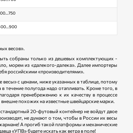
700…750
800…900
ных весов».
 быть собраны только из дешевых комплектующих -
вило, морем из «далекого-далека». Далее импортеры
себя российскими «производителями».
 весы» с ценами, ниже указанных в таблице, потому
 в течение полугода надо отапливать. Кроме того, в
агодаря пренебрежению к их качеству в процессе
, внешне похожих на известные швейцарские марки.
в стандартный 20-футовый контейнер не войдут двое
роизводят, не думают о том, чтобы в России их весы
 кармане! А прогиб такой платформы и механические
авца «УПВ» будете искать как ветра в поле!