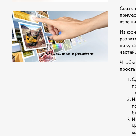
ДОПОЛНИТЕЛЬНОЕ ОБОРУДОВАНИЕ
Связь 
пример
взвеши
Из юри
развит
покупа
частей
Отраслевые решения
Чтобы 
просты
С
п
-
Н
п
б
И
Ч
я