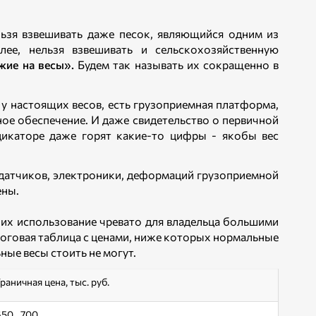
ьзя взвешивать даже песок, являющийся одним из
ее, нельзя взвешивать и сельскохозяйственную
жие на весы».
Будем так называть их сокращенно в
 у настоящих весов, есть грузоприемная платформа,
ое обеспечение. И даже свидетельство о первичной
икаторе даже горят какие-то цифры - якобы вес
одатчиков, электроники, деформаций грузоприемной
ены.
о их использование чревато для владельца большими
итоговая таблица с ценами, ниже которых нормальные
ые весы стоить не могут.
раничная цена, тыс. руб.
650…700