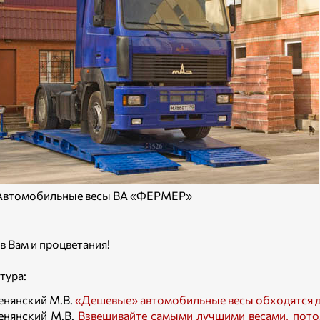
 Автомобильные весы ВА «ФЕРМЕР»
в Вам и процветания!
тура:
енянский М.В.
«Дешевые» автомобильные весы обходятся 
енянский М.В.
Взвешивайте самыми лучшими весами, потом