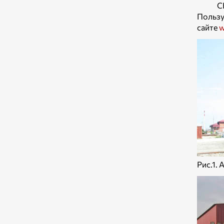
С
Пользу
сайте
w
Рис.1.