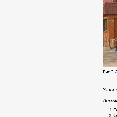
Рис.2.
Успехо
Литера
С
С