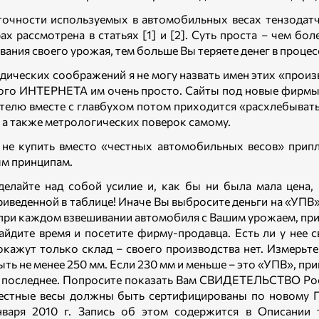
точности используемых в автомобильных весах тензодат
ах рассмотрена в статьях [1] и [2]. Суть проста – чем 
вания своего урожая, тем больше Вы теряете денег в процес
дических соображений я не могу назвать имен этих «произво
ого ИНТЕРНЕТА им очень просто. Сайты под новые фирмы 
телю вместе с главбухом потом приходится «расхлебывать
, а также метрологических поверок самому.
не купить вместо «честных автомобильных весов» прип
м принципам.
делайте над собой усилие и, как бы ни была мала цена,
риведенной в таблице! Иначе Вы выбросите деньги на «УПВ»,
 при каждом взвешивании автомобиля с Вашим урожаем, при
айдите время и посетите фирму-продавца. Есть ли у нее 
окажут только склад – своего производства нет. Измерь
ыть не менее 250 мм. Если 230 мм и меньше – это «УПВ», п
 последнее. Попросите показать Вам СВИДЕТЕЛЬСТВО Росс
естные весы должны быть сертифицированы по новому ГО
нваря 2010 г. Запись об этом содержится в Описании