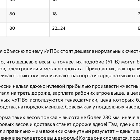
80
18
80
22…24
 я объясню почему «УПВ» стоят дешевле нормальных «чест
о, что дешевые весы, а точнее, их подобие (УПВ) могут
ов, электроники и металлопроката. Привозят их, как пра
еивают этикетки, выписывают паспорта и гордо называют 
оссии нельзя даже с нулевой прибылью произвести «честные
талл на треть дороже, зарплата рабочих втрое выше, а цеха
ных «УПВ» используются тензодатчики, цена которых бл
одства, на порядок меньше. Совсем как у поддельных часов
рма таких весов тонкая – высота не более 230 мм, иначе 
ровых весов и доставка станет дороже вдвое! Там, где их п
ли правильно – им важен сиюминутный результат – деньги в
ения в ее теле втрое выше нормы! Когда она сломается, прод