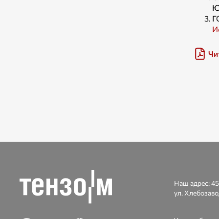
Ю
Г
И
Чи
Наш адрес:
45
ул. Хлебозаво