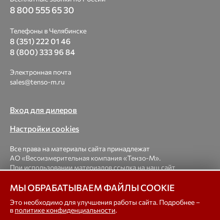
8 800 555 65 30
Телефоны в Челябинске
8 (351) 222 01 46
8 (800) 333 96 84
Электронная почта
sales@tenso-m.ru
Вход для дилеров
Настройки cookies
Все права на материалы сайта принадлежат
АО «Весоизмерительная компания «Тензо-М».
При использовании материалов ссылка на наш сайт
обязательна.
МЫ ОБРАБАТЫВАЕМ ФАЙЛЫ COOKIE
© 1998-2026 Весоизмерительная компания «Тензо-М» —
Это необходимо для улучшения работы сайта. Подробнее –
в
политике конфиденциальности
.
платформенные, крановые, вагонные, бункерные,
автомобильные весы, весовые дозаторы для фасовки,