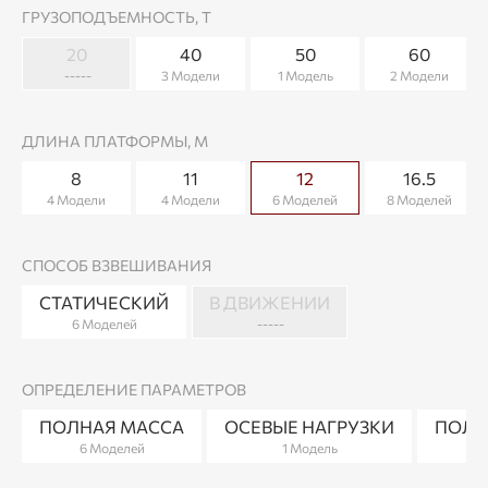
ГРУЗОПОДЪЕМНОСТЬ, Т
20
40
50
60
-----
3 Модели
1 Модель
2 Модели
ДЛИНА ПЛАТФОРМЫ, М
8
11
12
16.5
4 Модели
4 Модели
6 Моделей
8 Моделей
СПОСОБ ВЗВЕШИВАНИЯ
СТАТИЧЕСКИЙ
В ДВИЖЕНИИ
6 Моделей
-----
ОПРЕДЕЛЕНИЕ ПАРАМЕТРОВ
ПОЛНАЯ МАССА
ОСЕВЫЕ НАГРУЗКИ
ПОЛН
6 Моделей
1 Модель