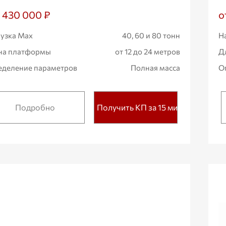
1 430 000 ₽
о
узка Max
40, 60 и 80 тонн
Н
на платформы
от 12 до 24 метров
Д
деление параметров
Полная масса
О
Подробно
Получить КП за 15 мин.