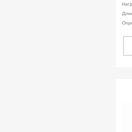
Нагр
Дли
Опре