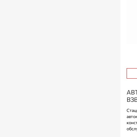
АВ
ВЗ
Стац
авто
конс
обсл