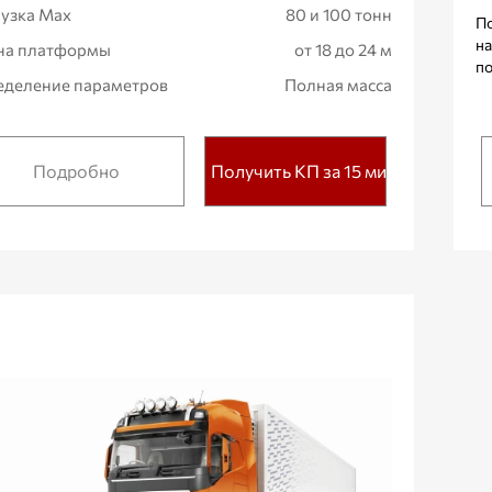
узка Max
80 и 100 тонн
По
на
на платформы
от 18 до 24 м
по
деление параметров
Полная масса
Подробно
Получить КП за 15 мин.