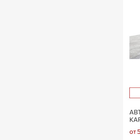
АВ
КА
от 