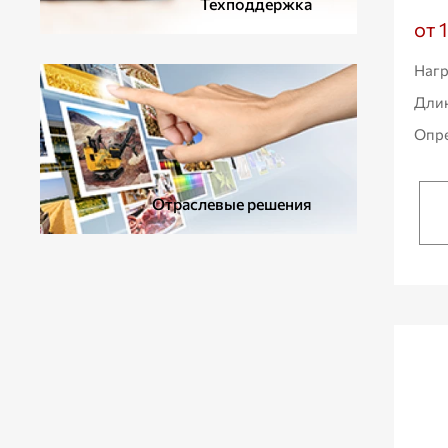
Техподдержка
от 
Нагр
Дли
Опре
Отраслевые решения