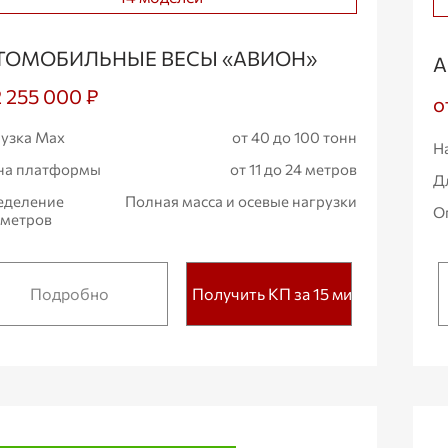
ТОМОБИЛЬНЫЕ ВЕСЫ «АВИОН»
А
2 255 000 ₽
о
узка Max
от 40 до 100 тонн
Н
на платформы
от 11 до 24 метров
Д
еделение
Полная масса и осевые нагрузки
О
аметров
Подробно
Получить КП за 15 мин.