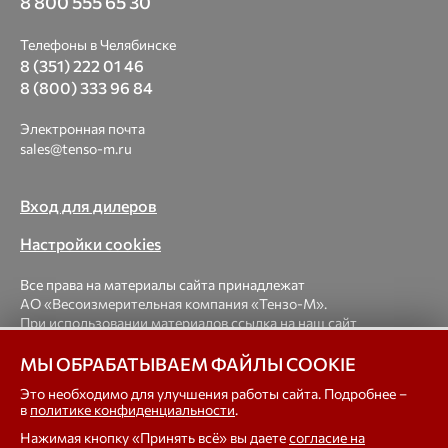
8 800 555 65 30
Телефоны в Челябинске
8 (351) 222 01 46
8 (800) 333 96 84
Электронная почта
sales@tenso-m.ru
Вход для дилеров
Настройки cookies
Все права на материалы сайта принадлежат
АО «Весоизмерительная компания «Тензо-М».
При использовании материалов ссылка на наш сайт
обязательна.
МЫ ОБРАБАТЫВАЕМ ФАЙЛЫ COOKIE
© 1998-2026 Весоизмерительная компания «Тензо-М» —
Это необходимо для улучшения работы сайта. Подробнее –
в
политике конфиденциальности
.
платформенные, крановые, вагонные, бункерные,
автомобильные весы, весовые дозаторы для фасовки,
Нажимая кнопку «Принять всё» вы даете
согласие на