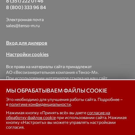
8 (351) 222 01 46
8 (800) 333 96 84
Электронная почта
sales@tenso-m.ru
Вход для дилеров
Настройки cookies
Все права на материалы сайта принадлежат
АО «Весоизмерительная компания «Тензо-М».
При использовании материалов ссылка на наш сайт
обязательна.
МЫ ОБРАБАТЫВАЕМ ФАЙЛЫ COOKIE
© 1998-2026 Весоизмерительная компания «Тензо-М» —
Это необходимо для улучшения работы сайта. Подробнее –
в
политике конфиденциальности
.
платформенные, крановые, вагонные, бункерные,
автомобильные весы, весовые дозаторы для фасовки,
Нажимая кнопку «Принять всё» вы даете
согласие на
тензодатчики
обработку файлов cookie
при использовании сайта. Нажимая
кнопку «Настроить» вы можете управлять настройками
согласия.
In english