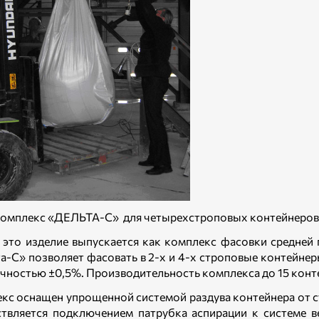
 Комплекс «ДЕЛЬТА-С» для четырехстроповых контейнеров
 это изделие выпускается как комплекс фасовки средне
а-С» позволяет фасовать в 2-х и 4-х строповые контейнеры
точностью ±0,5%. Производительность комплекса до 15 конте
кс оснащен упрощенной системой раздува контейнера от 
твляется подключением патрубка аспирации к системе в