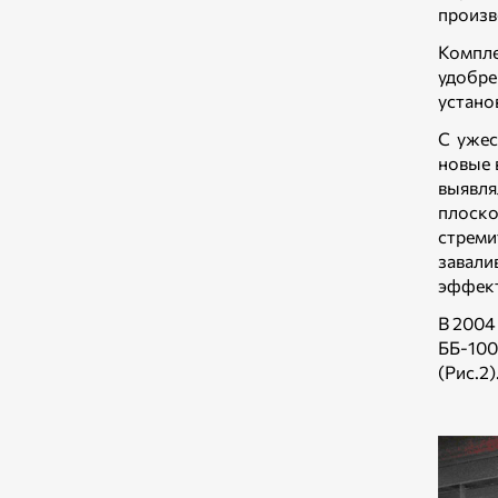
произв
Компле
удобр
устано
С ужес
новые 
выявля
плоско
стрем
завали
эффек
В 2004
ББ-100
(Рис.2)