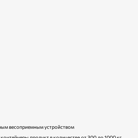
ным весоприемным устройством
контейнеры продукт в количестве от 300 до 1000 кг