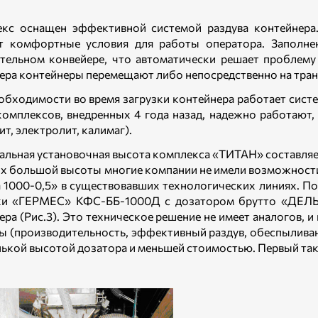
кс оснащен эффективной системой раздува контейнера
т комфортные условия для работы оператора. Заполнен
тельном конвейере, что автоматически решает проблем
ера контейнеры перемещают либо непосредственно на тран
обходимости во время загрузки контейнера работает сист
комплексов, внедренных 4 года назад, надежно работают,
ит, электролит, калимаг).
льная установочная высота комплекса «ТИТАН» составляет
их большой высоты многие компании не имели возможност
 1000-0,5» в существовавших технологических линиях. П
и «ГЕРМЕС» КФС-ББ-1000Д с дозатором брутто «ДЕЛЬТ
ера (Рис.3). Это техническое решение не имеет аналогов, 
ы (производительность, эффективный раздув, обеспыливан
нькой высотой дозатора и меньшей стоимостью. Первый так