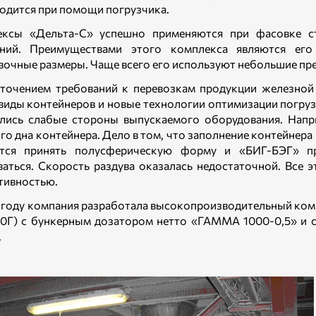
одится при помощи погрузчика.
ксы «Дельта-С» успешно применяются при фасовке стр
ений. Преимуществами этого комплекса являются его
вочные размеры. Чаще всего его используют небольшие пр
точением требований к перевозкам продукции железной 
виды контейнеров и новые технологии оптимизации погруз
лись слабые стороны выпускаемого оборудования. Напр
го дна контейнера. Дело в том, что заполнение контейнер
ится принять полусферическую форму и «БИГ-БЭГ» пр
ваться. Скорость раздува оказалась недостаточной. Все
тивностью.
 году компания разработала высокопроизводительный ком
0Г) с бункерным дозатором нетто «ГАММА 1000-0,5» и с
.