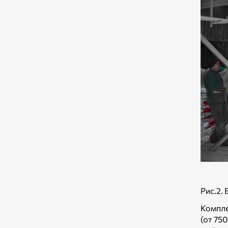
Рис.2.
Компле
(от 75