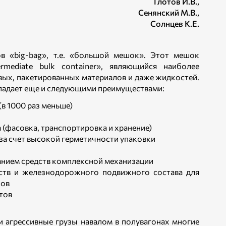
Глотов И.В.,
Сенянский М.В.,
Солнцев К.Е.
в «big-bag», т.е. «большой мешок». Этот мешок
rmediate bulk container», являющийся наиболее
вых, пакетированных материалов и даже жидкостей.
бладает еще и следующими преимуществами:
(в 1000 раз меньше)
 (фасовка, транспортировка и хранение)
а счет высокой герметичности упаковки
ванием средств комплексной механизации
ств и железнодорожного подвижного состава для
зов
тов
и агрессивные грузы навалом в полувагонах многие