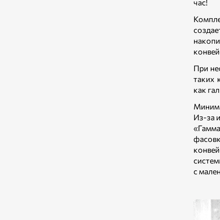
час!
Компле
создае
накопи
конвей
При не
таких 
как гал
Минима
Из-за 
«Гамма
фасовк
конвей
систем
с мале