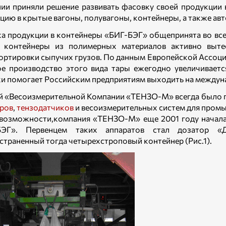
ии приняли решение развивать фасовку своей продукции 
цию в крытые вагоны, полувагоны, контейнеры, а также авт
а продукции в контейнеры «БИГ-БЭГ» общепринята во всем
е контейнеры из полимерных материалов активно выт
ортировки сыпучих грузов. По данным Европейской Ассоци
е производство этого вида тары ежегодно увеличиваетс
и помогает Российским предприятиям выходить на междун
й «Весоизмерительной Компании «ТЕНЗО-М» всегда было 
ров
,
тензодатчиков
и весоизмерительных систем для пром
возможности,компания «ТЕНЗО-М» еще 2001 году начала
БЭГ». Первенцем таких аппаратов стал дозатор «Д
страненный тогда четырехстроповый контейнер (Рис.1).