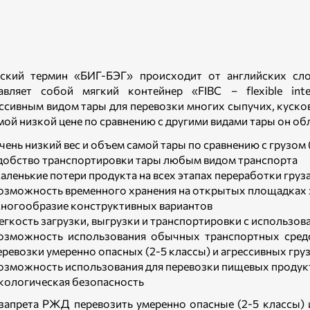
ский термин «БИГ-БЭГ» происходит от английских сло
авляет собой мягкий контейнер «FIBC – flexible inte
ссивным видом тары для перевозки многих сыпучих, куско
мой низкой цене по сравнению с другими видами тары он о
чень низкий вес и объем самой тары по сравнению с грузом 
добство транспортировки тары любым видом транспорта
аленькие потери продукта на всех этапах переработки груза
озможность временного хранения на открытых площадках з
ногообразие конструктивных вариантов
егкость загрузки, выгрузки и транспортировки с использо
озможность использования обычных транспортных сред
еревозки умеренно опасных (2-5 классы) и агрессивных гру
озможность использования для перевозки пищевых продук
кологическая безопасность
запрета РЖД перевозить умеренно опасные (2-5 классы) 