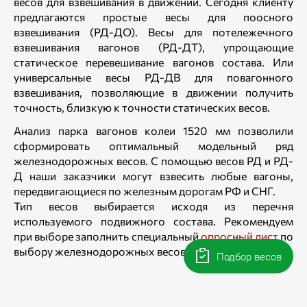
весов для взвешивания в движении. Сегодня клиенту
предлагаются простые весы для поосного
взвешивания (РД-ДО). Весы для потележечного
взвешивания вагонов (РД-ДТ), упрощающие
статическое перевешивание вагонов состава. Или
универсальные весы РД-ДВ для повагонного
взвешивания, позволяющие в движении получить
точность, близкую к точности статических весов.
Анализ парка вагонов колеи 1520 мм позволили
сформировать оптимальный модельный ряд
железнодорожных весов. С помощью весов РД и РД-
Д наши заказчики могут взвесить любые вагоны,
передвигающиеся по железным дорогам РФ и СНГ.
Тип весов выбирается исходя из перечня
используемого подвижного состава. Рекомендуем
при выборе заполнить специальный
опросный лист
по
выбору железнодорожных весов.
Подбор весов