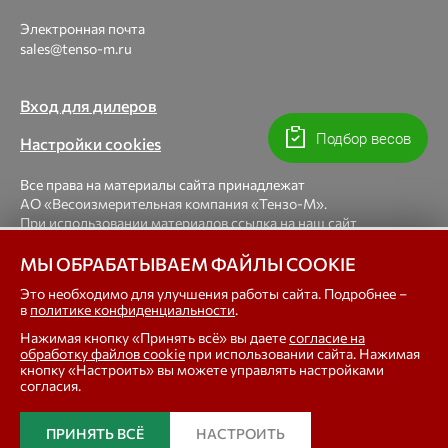
Электронная почта
sales@tenso-m.ru
Вход для дилеров
Подбор весов
Настройки cookies
Все права на материалы сайта принадлежат
АО «Весоизмерительная компания «Тензо-М».
При использовании материалов ссылка на наш сайт
обязательна.
МЫ ОБРАБАТЫВАЕМ ФАЙЛЫ COOKIE
© 1998-2026 Весоизмерительная компания «Тензо-М» —
Это необходимо для улучшения работы сайта. Подробнее –
в
политике конфиденциальности
.
платформенные, крановые, вагонные, бункерные,
автомобильные весы, весовые дозаторы для фасовки,
Нажимая кнопку «Принять всё» вы даете
согласие на
тензодатчики
обработку файлов cookie
при использовании сайта. Нажимая
кнопку «Настроить» вы можете управлять настройками
согласия.
In english
ПРИНЯТЬ ВСЁ
НАСТРОИТЬ