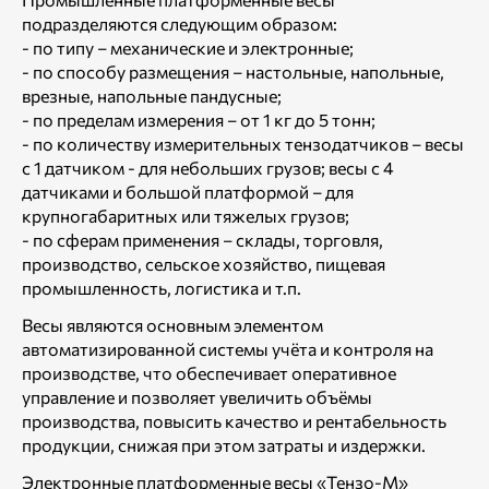
подразделяются следующим образом:
- по типу – механические и электронные;
- по способу размещения – настольные, напольные,
врезные, напольные пандусные;
- по пределам измерения – от 1 кг до 5 тонн;
- по количеству измерительных тензодатчиков – весы
с 1 датчиком - для небольших грузов; весы с 4
датчиками и большой платформой – для
крупногабаритных или тяжелых грузов;
- по сферам применения – склады, торговля,
производство, сельское хозяйство, пищевая
промышленность, логистика и т.п.
Весы являются основным элементом
автоматизированной системы учёта и контроля на
производстве, что обеспечивает оперативное
управление и позволяет увеличить объёмы
производства, повысить качество и рентабельность
продукции, снижая при этом затраты и издержки.
Электронные платформенные весы «Тензо-М»