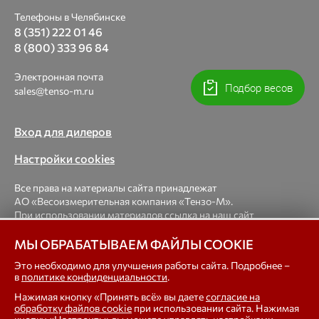
Телефоны в Челябинске
8 (351) 222 01 46
8 (800) 333 96 84
Электронная почта
Подбор весов
sales@tenso-m.ru
Вход для дилеров
Настройки cookies
Все права на материалы сайта принадлежат
АО «Весоизмерительная компания «Тензо-М».
При использовании материалов ссылка на наш сайт
обязательна.
МЫ ОБРАБАТЫВАЕМ ФАЙЛЫ COOKIE
© 1998-2026 Весоизмерительная компания «Тензо-М» —
Это необходимо для улучшения работы сайта. Подробнее –
в
политике конфиденциальности
.
платформенные, крановые, вагонные, бункерные,
автомобильные весы, весовые дозаторы для фасовки,
Нажимая кнопку «Принять всё» вы даете
согласие на
тензодатчики
обработку файлов cookie
при использовании сайта. Нажимая