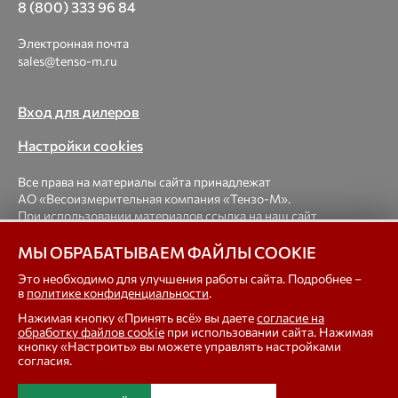
8 (800) 333 96 84
Электронная почта
sales@tenso-m.ru
Вход для дилеров
Настройки cookies
Все права на материалы сайта принадлежат
АО «Весоизмерительная компания «Тензо-М».
При использовании материалов ссылка на наш сайт
обязательна.
МЫ ОБРАБАТЫВАЕМ ФАЙЛЫ COOKIE
© 1998-2026 Весоизмерительная компания «Тензо-М» —
Это необходимо для улучшения работы сайта. Подробнее –
в
политике конфиденциальности
.
платформенные, крановые, вагонные, бункерные,
автомобильные весы, весовые дозаторы для фасовки,
Нажимая кнопку «Принять всё» вы даете
согласие на
тензодатчики
обработку файлов cookie
при использовании сайта. Нажимая
кнопку «Настроить» вы можете управлять настройками
согласия.
In english