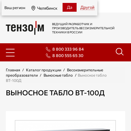
Челябинск
Да
Другой
Ваш регион
Челябинск
ВЕДУЩИЙ РАЗРАБОТЧИК И
ПРОИЗВОДИТЕЛЬ ВЕСОИЗМЕРИТЕЛЬНОЙ
ТЕХНИКИ В РОССИИ
8 800 333 96 84
8 800 555 65 30
Главная
/
Каталог продукции
/
Весоизмерительные
преобразователи
/
Выносные табло
/
Выносное табло
ВТ-100Д
ВЫНОСНОЕ ТАБЛО ВТ-100Д