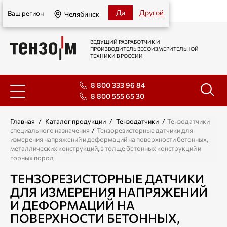
Челябинск
Да
Другой
Ваш регион
Челябинск
ВЕДУЩИЙ РАЗРАБОТЧИК И
ПРОИЗВОДИТЕЛЬ ВЕСОИЗМЕРИТЕЛЬНОЙ
ТЕХНИКИ В РОССИИ
8 800 333 96 84
8 800 555 65 30
Главная
/
Каталог продукции
/
Тензодатчики
/
Тензодатчики
специального назначения
/
Тензорезисторные датчики для
измерения напряжений и деформаций на поверхности бетонных,
металлических конструкций, в толще бетонных конструкций и
горных пород
ТЕНЗОРЕЗИСТОРНЫЕ ДАТЧИКИ
ДЛЯ ИЗМЕРЕНИЯ НАПРЯЖЕНИЙ
И ДЕФОРМАЦИЙ НА
ПОВЕРХНОСТИ БЕТОННЫХ,