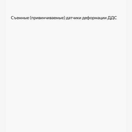
ри
Съемные (привинчиваемые) датчики деформации ДДС
ри