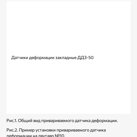
Датчики деформации закладные ДДЗ-50
ри
Рис.1. Общий вид привариваемого датчика деформации.
Рис.2. Пример установки привариваемого датчика
деформации на двутавр №10.