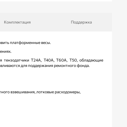
Комплектация
Поддержка
товить платформенные весы.
ениях.
я тензодатчики Т24А, Т40А, Т60А, Т50, обладающие
авливаются для поддержания ремонтного фонда.
тного взвешивания, лотковые расходомеры,