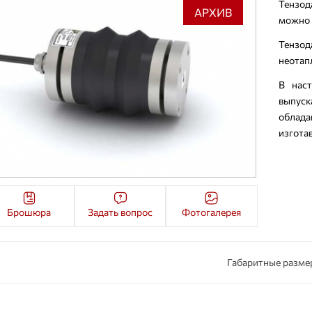
Тензод
АРХИВ
можно 
Тензо
неотап
В нас
выпус
облад
изгота
Брошюра
Задать вопрос
Фотогалерея
Габаритные разме