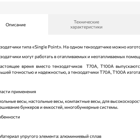
Технические
Описание
характеристики
зодатчики типа «Single Point». На одном тензодатчике можно изго
зодатчики могут работать в отапливаемых и неотапливаемых помещ
астоящее время вместо тензодатчиков Т70А, Т100А выпускаютс
ьшей точностью и надежностью, а тензодатчики Т70А, Т100А изгот
асти применения
ольные весы, настольные весы, компактные весы, для высокоскорос
ешивание бункеров и емкостей, многобункерные системы.
обенности
Материал упругого элемента: алюминиевый сплав