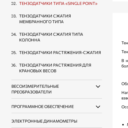
ТЕНЗОДАТЧИКИ ТИПА «SINGLE POINT»
ВЕСОВЫЕ ДОЗАТОРЫ ДЛЯ ФАСОВКИ
СЫПУЧИХ ПРОДУКТОВ В МЯГКИЕ
ТЕНЗОДАТЧИКИ СЖАТИЯ
КОНТЕЙНЕРЫ БИГ-БЭГ
МЕМБРАННОГО ТИПА
ВЕСОВЫЕ ДОЗАТОРЫ ДЛЯ ФАСОВКИ В
ТЕНЗОДАТЧИКИ СЖАТИЯ ТИПА
КАРТОННЫЕ КОРОБКИ
КОЛОННА
Тен
КОНВЕЙЕРЫ ЛЕНТОЧНЫЕ
Тен
ТЕНЗОДАТЧИКИ РАСТЯЖЕНИЯ-СЖАТИЯ
ПЕРЕДВИЖНЫЕ
В н
ТЕНЗОДАТЧИКИ РАСТЯЖЕНИЯ ДЛЯ
бол
КРАНОВЫХ ВЕСОВ
Обл
ВЕСОИЗМЕРИТЕЛЬНЫЕ
ПРЕОБРАЗОВАТЕЛИ
Нап
взв
ПРОГРАММНОЕ ОБЕСПЕЧЕНИЕ
ВЕСОИЗМЕРИТЕЛЬНЫЕ
Ос
ПРЕОБРАЗОВАТЕЛИ ДЛЯ СТАТИЧЕСКИХ
ВЕСОВ
ЭЛЕКТРОННЫЕ ДИНАМОМЕТРЫ
ПО ДЛЯ ЭЛЕКТРОННЫХ ВЕСОВ И
ДОЗАТОРОВ