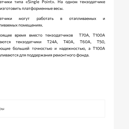
атчики типа «Single Point». На одном тензодатчике
изготовить платформенные весы.
датчики могут работать в отапливаемых и
ливаемых помещениях.
тоящее время вместо тензодатчиков Т70А, Т100А
каются тензодатчики Т24А, Т40А, Т60А, Т50,
ающие большей точностью и надежностью, а Т100А
вливаются для поддержания ремонтного фонда.
ры