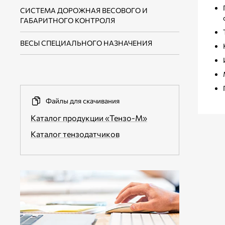
ВЕСОИЗМЕРИТЕЛЬНЫЕ
СИСТЕМА ДОРОЖНАЯ ВЕСОВОГО И
ПРЕОБРАЗОВАТЕЛИ-КОНТРОЛЛЕРЫ
ПО ДЛЯ ИНТЕГРАЦИИ В СИСТЕМЫ
ГАБАРИТНОГО КОНТРОЛЯ
УЧЕТА И АСУ ТП
ЦИФРОВЫЕ ВЕСОИЗМЕРИТЕЛЬНЫЕ
ВЕСЫ СПЕЦИАЛЬНОГО НАЗНАЧЕНИЯ
ПРЕОБРАЗОВАТЕЛИ
ВСПОМОГАТЕЛЬНОЕ ПО
ВЕСОИЗМЕРИТЕЛЬНЫЕ
ПРЕОБРАЗОВАТЕЛИ ВО
ВЗРЫВОЗАЩИЩЕННОМ ИСПОЛНЕНИИ
Файлы для скачивания
ВЕСОИЗМЕРИТЕЛЬНЫЕ
Каталог продукции «Тензо-М»
ПРЕОБРАЗОВАТЕЛИ ДЛЯ
ДИНАМИЧЕСКИХ ИЗМЕРЕНИЙ
Каталог тензодатчиков
ВЫНОСНЫЕ ТАБЛО
ДОПОЛНИТЕЛЬНОЕ ОБОРУДОВАНИЕ