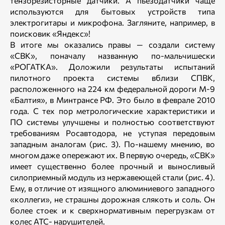
тензорезисторные датчики. А пьезодатчики чаще
используются для бытовых устройств типа
электрогитары и микрофона. Загляните, например, в
поисковик «Яндекс»!
В итоге мы оказались правы — создали систему
«СВК», поначалу названную по-мальчишески
«РОГАТКА». Доложили результаты испытаний
пилотного проекта системы вблизи СПВК,
расположенного на 224 км федеральной дороги М-9
«Балтия», в Минтрансе РФ. Это было в феврале 2010
года. С тех пор метрологические характеристики и
ПО системы улучшены и полностью соответствуют
требованиям Росавтодора, не уступая передовым
западным аналогам (рис. 3). По-нашему мнению, во
многом даже опережают их. В первую очередь, «СВК»
имеет существенно более прочный и выносливый
силоприемный модуль из нержавеющей стали (рис. 4).
Ему, в отличие от изящного алюминиевого западного
«коллеги», не страшны дорожная слякоть и соль. Он
более стоек и к сверхнормативным перегрузкам от
колес АТС- нарушителей.