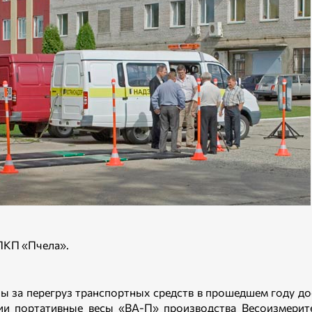
 ПКП «Пчела».
 за перегруз транспортных средств в прошедшем году дос
ии портативные весы «ВА-П» производства Весоизмерит