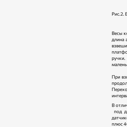
Рис.2.
Весы к
длина 
взвеши
платфо
ручки.
малень
При вз
продол
Перехо
интерв
В отли
под до
датчик
плюс 4