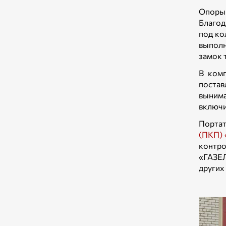
Опоры 
Благод
под ко
выполн
замок 
В комп
постав
вынима
включи
Портат
(ПКП)
контр
«ГАЗЕЛ
других