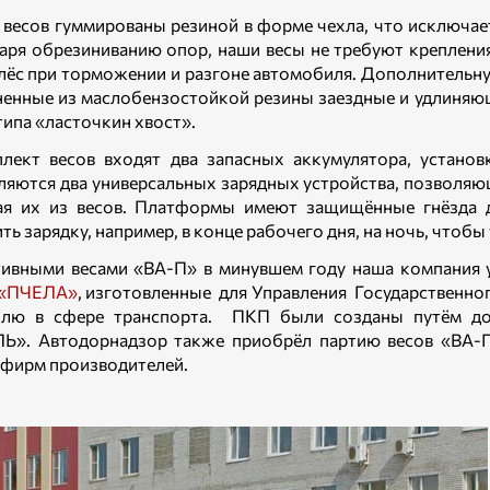
весов гуммированы резиной в форме чехла, что исключае
аря обрезиниванию опор, наши весы не требуют креплени
лёс при торможении и разгоне автомобиля. Дополнительн
енные из маслобензостойкой резины заездные и удлиняющ
типа «ласточкин хвост».
лект весов входят два запасных аккумулятора, установ
ляются два универсальных зарядных устройства, позволяющ
я их из весов. Платформы имеют защищённые гнёзда 
ть зарядку, например, в конце рабочего дня, на ночь, чтобы
ивными весами «ВА-П» в минувшем году наша компания 
 «ПЧЕЛА»
, изготовленные для Управления Государственн
олю в сфере транспорта. ПКП были созданы путём до
Ь». Автодорнадзор также приобрёл партию весов «ВА-П
 фирм производителей.