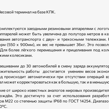
 Весовой терминал на базе КПК.
омплектуются заездными резиновыми аппарелями с логот
аппарелей может быть увеличена до полутора метров в к
вания автотранспорта с двух- и трехосными тележками.
рм (550 х 900мм), их вес не превышает 36кг. Это позвол
 Для более лёгкого перемещения и прицеливания под к
кими колесиками.
вешивании до 30 автомобилей в смену заряда аккумулятор
жительность работы достигается умением весов эконом
д происходит автоматически при отсутствии операций в
ал может корректироваться как в большую, так и в меньшую
чие от широко известных аналогов мировых производител
ждём. Это достигнуто за счет использования разраб
ов М22 со степенью защиты IP68 по ГОСТ 14254. Диапазо
0ºС.