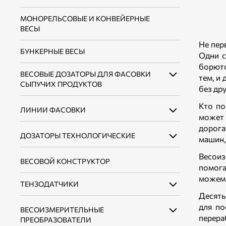
МОНОРЕЛЬСОВЫЕ И КОНВЕЙЕРНЫЕ
ВЕСЫ
Не пер
БУНКЕРНЫЕ ВЕСЫ
Одни с
борютс
ВЕСОВЫЕ ДОЗАТОРЫ ДЛЯ ФАСОВКИ
тем, и
СЫПУЧИХ ПРОДУКТОВ
без дру
Кто по
ЛИНИИ ФАСОВКИ
ВЕСОВЫЕ ДОЗАТОРЫ ДЛЯ ФАСОВКИ
может 
СЫПУЧИХ ПРОДУКТОВ В ОТКРЫТЫЕ
дорога
МЕШКИ ДО 10 КГ
ДОЗАТОРЫ ТЕХНОЛОГИЧЕСКИЕ
ЛИНИИ ФАСОВКИ СЫПУЧИХ
машин,
ПРОДУКТОВ В ОТКРЫТЫЕ МЕШКИ ДО 10
ВЕСОВЫЕ ДОЗАТОРЫ ДЛЯ ФАСОВКИ
КГ
Весоиз
ВЕСОВОЙ КОНСТРУКТОР
ДОЗАТОРЫ НЕПРЕРЫВНОГО ДЕЙСТВИЯ
СЫПУЧИХ ПРОДУКТОВ В ОТКРЫТЫЕ
помога
МЕШКИ ДО 50 КГ
ЛИНИИ ФАСОВКИ СЫПУЧИХ
можем 
ДОЗАТОРЫ ДИСКРЕТНОГО ДЕЙСТВИЯ
ТЕНЗОДАТЧИКИ
ПРОДУКТОВ В ОТКРЫТЫЕ МЕШКИ ДО 50
ВЕСОВЫЕ ДОЗАТОРЫ ДЛЯ ФАСОВКИ
Десять
КГ
СЫПУЧИХ ПРОДУКТОВ В КЛАПАННЫЕ
для по
ВЕСОИЗМЕРИТЕЛЬНЫЕ
ТЕНЗОДАТЧИКИ БАЛОЧНОГО ТИПА
МЕШКИ
перера
ПРЕОБРАЗОВАТЕЛИ