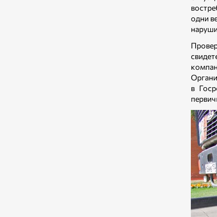
востре
одни в
наруши
Провер
свидет
компа
Органи
в Госр
первич