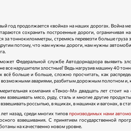
вый год продолжается «война» на наших дорогах. Война 
тараются сохранить построенные дороги, ограничивая на
я за тоннокиломметры, стремясь перевезти больше груза за
 другим потому, что нам нужны дороги, нам нужны автомоб
га.
может Федеральной службе Автодорнадзора выявить зло
не все нарушители злостные? Ведь нагрузив машину 40 тонна
х всё больше и больше, сложно просчитать, как распреде
 возможными авариями, разбитым дорожным полотном и, ка
мерительная компания «Тензо-М» двадцать лет стоит на
ем взвешивать мясо, руду, сталь и многие другие продук
взвешивать россыпью, в ящиках, в машинах и вагонах, в ста
 лет назад, среди многих типов
производимых нами автомо
осного взвешивания. С принятием государственной прог
ботаны на качественно новом уровне.