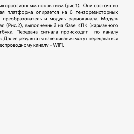
тикоррозионным покрытием (рис.1). Они состоят из
ая платформа опирается на 6 тензорезисторных
й преобразователь и модуль радиоканала. Модуль
ал (Рис.2), выполненный на базе КПК (карманного
утбука. Передача сигнала происходит по каналу
в. Далее результаты взвешивания могут передаваться
еспроводному каналу − WiFi.