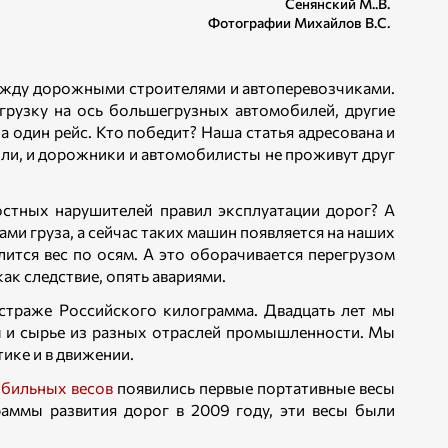
Сенянский М..В.
Фотографии Михайлов В.С.
между дорожными строителями и автоперевозчиками.
грузку на ось большегрузных автомобилей, другие
 один рейс. Кто победит? Наша статья адресована и
или, и дорожники и автомобилисты не проживут друг
стных нарушителей правил эксплуатации дорог? А
ми груза, а сейчас таких машин появляется на наших
лится вес по осям. А это оборачивается перегрузом
к следствие, опять авариями.
 страже Российского килограмма. Двадцать лет мы
ты и сырье из разных отраслей промышленности. Мы
тике и в движении.
бильных весов
появились первые портативные весы
раммы развития дорог в 2009 году, эти весы были