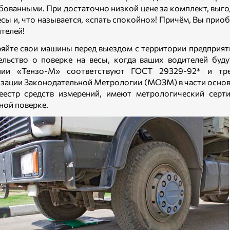
бованными. При достаточно низкой цене за комплект, выг
есы и, что называется, «спать спокойно»! Причём, Вы прио
телей!
яйте свои машины перед выездом с территории предприяти
ельство о поверке на весы, когда ваших водителей буд
нии «Тензо-М» соответствуют ГОСТ 29329-92* и т
зации Законодательной Метрологии (МОЗМ) в части основ
еестр средств измерений, имеют метрологический серт
ной поверке.