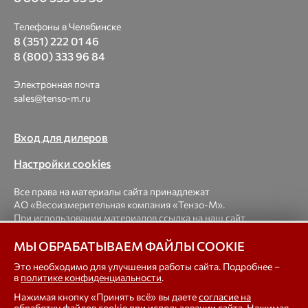
Телефоны в Челябинске
8 (351) 222 01 46
8 (800) 333 96 84
Электронная почта
sales@tenso-m.ru
Вход для дилеров
Настройки cookies
Все права на материалы сайта принадлежат
АО «Весоизмерительная компания «Тензо-М».
При использовании материалов ссылка на наш сайт
обязательна.
МЫ ОБРАБАТЫВАЕМ ФАЙЛЫ COOKIE
© 1998-2026 Весоизмерительная компания «Тензо-М» —
Это необходимо для улучшения работы сайта. Подробнее –
в
политике конфиденциальности
.
платформенные, крановые, вагонные, бункерные,
автомобильные весы, весовые дозаторы для фасовки,
Нажимая кнопку «Принять всё» вы даете
согласие на
тензодатчики
обработку файлов cookie
при использовании сайта. Нажимая