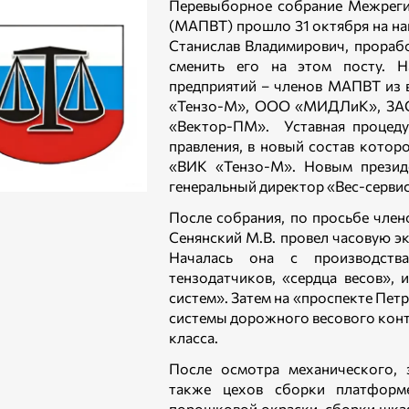
Перевыборное собрание Межреги
(МАПВТ) прошло 31 октября на на
Станислав Владимирович, прорабо
сменить его на этом посту. Н
предприятий – членов МАПВТ из
«Тензо-М», ООО «МИДЛиК», ЗАО
«Вектор-ПМ». Уставная процеду
правления, в новый состав кото
«ВИК «Тензо-М». Новым презид
генеральный директор «Вес-сервис
После собрания, по просьбе чле
Сенянский М.В. провел часовую э
Началась она с производств
тензодатчиков, «сердца весов», 
систем». Затем на «проспекте Пет
системы дорожного весового конт
класса.
После осмотра механического, з
также цехов сборки платформ
порошковой окраски, сборки шкаф