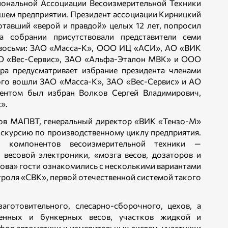
ональной Ассоциации Весоизмерительной Техники
шем предприятии. Президент ассоциации Кирницкий
тавший «верой и правдой» целых 12 лет, попросил
а собрании присутствовали представители семи
 восьми: ЗАО «Масса-К», ООО ИЦ «АСИ», АО «ВИК
 «Вес-Сервис», ЗАО «Альфа-Эталон МВК» и ООО
ра предусматривает избрание президента членами
рого вошли ЗАО «Масса-К», ЗАО «Вес-Сервис» и АО
ентом был избран Волков Сергей Владимирович,
».
нов МАПВТ, генеральный директор «ВИК «Тензо-М»
кскурсию по производственному циклу предприятия.
а компонентов весоизмерительной техники —
и весовой электроники, «мозга весов, дозаторов и
рова» гости ознакомились с несколькими вариантами
роля «СВК», первой отечественной системой такого
аготовительного, слесарно-сборочного, цехов, а
енных и бункерных весов, участков жидкой и
ов автоматики и измерительных систем, участники