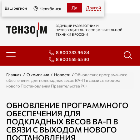
Челябинск
Да
Другой
Ваш регион
Челябинск
ВЕДУЩИЙ РАЗРАБОТЧИК И
ПРОИЗВОДИТЕЛЬ ВЕСОИЗМЕРИТЕЛЬНОЙ
ТЕХНИКИ В РОССИИ
8 800 333 96 84
8 800 555 65 30
Главная
/
О компании
/
Новости
/
Обновление программного
обеспечения для подкладных весов ВА-П в связи с выходом
нового Постановления Правительства РФ
ОБНОВЛЕНИЕ ПРОГРАММНОГО
ОБЕСПЕЧЕНИЯ ДЛЯ
ПОДКЛАДНЫХ ВЕСОВ ВА-П В
СВЯЗИ С ВЫХОДОМ НОВОГО
ПОСТАНОВЛЕНИЯ