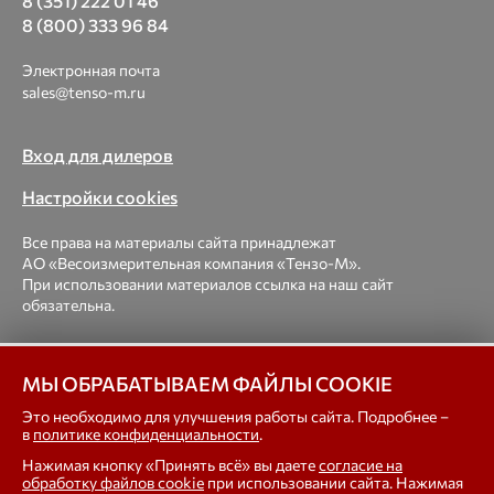
8 (351) 222 01 46
8 (800) 333 96 84
Электронная почта
sales@tenso-m.ru
Вход для дилеров
Настройки cookies
Все права на материалы сайта принадлежат
АО «Весоизмерительная компания «Тензо-М».
При использовании материалов ссылка на наш сайт
обязательна.
© 1998-2026 Весоизмерительная компания «Тензо-М» —
платформенные, крановые, вагонные, бункерные,
МЫ ОБРАБАТЫВАЕМ ФАЙЛЫ COOKIE
автомобильные весы, весовые дозаторы для фасовки,
Это необходимо для улучшения работы сайта. Подробнее –
тензодатчики
в
политике конфиденциальности
.
Нажимая кнопку «Принять всё» вы даете
согласие на
In english
обработку файлов cookie
при использовании сайта. Нажимая