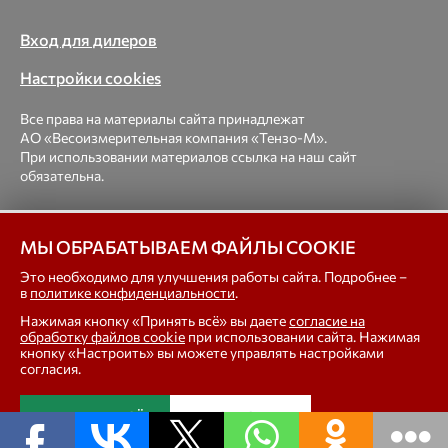
Вход для дилеров
Настройки cookies
Все права на материалы сайта принадлежат
АО «Весоизмерительная компания «Тензо-М».
При использовании материалов ссылка на наш сайт
обязательна.
© 1998-2026 Весоизмерительная компания «Тензо-М» —
платформенные, крановые, вагонные, бункерные,
МЫ ОБРАБАТЫВАЕМ ФАЙЛЫ COOKIE
автомобильные весы, весовые дозаторы для фасовки,
Это необходимо для улучшения работы сайта. Подробнее –
тензодатчики
в
политике конфиденциальности
.
Нажимая кнопку «Принять всё» вы даете
согласие на
In english
обработку файлов cookie
при использовании сайта. Нажимая
кнопку «Настроить» вы можете управлять настройками
согласия.
ПРИНЯТЬ ВСЁ
НАСТРОИТЬ