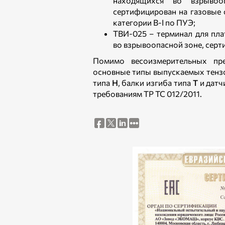
находящихся во взрывоо
сертифицирован на газовые с
категории В-I по ПУЭ;
ТВИ-025 – терминал для п
во взрывоопасной зоне, серти
Помимо весоизмерительных пр
основные типы выпускаемых тензо
типа
Н
, балки изгиба типа
Т
и датч
требованиям ТР ТС 012/2011.