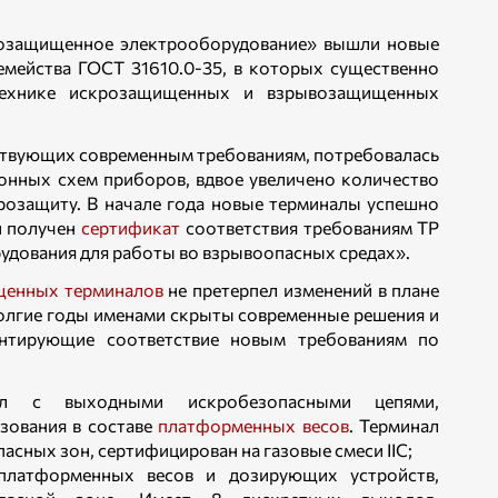
озащищенное электрооборудование» вышли новые
емейства ГОСТ 31610.0-35, в которых существенно
технике искрозащищенных и взрывозащищенных
ствующих современным требованиям, потребовалась
онных схем приборов, вдвое увеличено количество
розащиту. В начале года новые терминалы успешно
и получен
сертификат
соответствия требованиям ТР
удования для работы во взрывоопасных средах».
енных терминалов
не претерпел изменений в плане
долгие годы именами скрыты современные решения и
антирующие соответствие новым требованиям по
л с выходными искробезопасными цепями,
зования в составе
платформенных весов
. Терминал
асных зон, сертифицирован на газовые смеси IIC;
платформенных весов и дозирующих устройств,