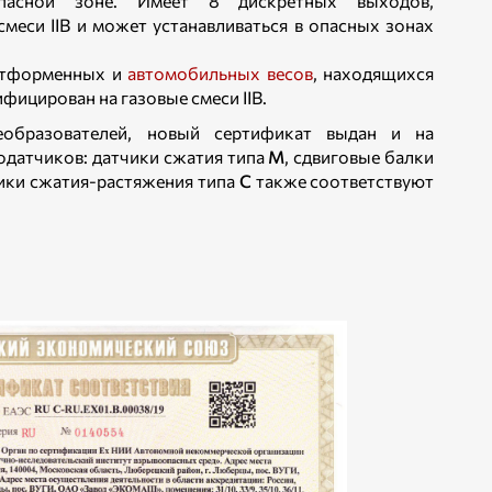
пасной зоне. Имеет 8 дискретных выходов,
меси IIB и может устанавливаться в опасных зонах
латформенных и
автомобильных весов
, находящихся
фицирован на газовые смеси IIB.
еобразователей, новый сертификат выдан и на
датчиков: датчики сжатия типа
М
, сдвиговые балки
ики сжатия-растяжения типа
С
также соответствуют