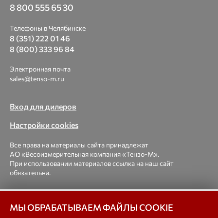
8 800 555 65 30
Телефоны в Челябинске
8 (351) 222 01 46
8 (800) 333 96 84
Электронная почта
sales@tenso-m.ru
Вход для дилеров
Настройки cookies
Все права на материалы сайта принадлежат
АО «Весоизмерительная компания «Тензо-М».
При использовании материалов ссылка на наш сайт
обязательна.
© 1998-2026 Весоизмерительная компания «Тензо-М» —
платформенные, крановые, вагонные, бункерные,
МЫ ОБРАБАТЫВАЕМ ФАЙЛЫ COOKIE
автомобильные весы, весовые дозаторы для фасовки,