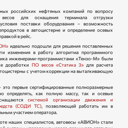
пных российских нефтяных компаний по вопросу
х весов для оснащения терминала отгрузки
 условия поставки оборудования – возможность
епродуктов в автоцистерне и определение осевых
равкой в рейс.
ИОН»
идеально подошли для решения поставленных
сти изменения в работу алгоритма программного
зчика инженерами-программистами «Тензо-М» были
ые доработки
ПО весов «Статика 3»
для расчета
втоцистерны с учетом коррекции на выталкивающую
 это первые сертифицированные полноразмерные
о определять, как полную массу, так и осевые
оснащаются
системой организации движения и
редств (СОДИ ТС)
, позволяющей работать им в
ьным участием оператора.
оте наших специалистов, автовесы «АВИОН» стали