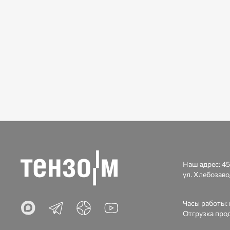
Наш адрес:
45
ул. Хлебозаво
Часы работы: п
Отгрузка прод