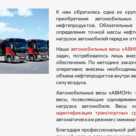
К нам обратилась одна из кру
приобретения автомобильны
нефтепродуктов. Обязательные
определения точной массы нефт
нагрузок автомобилей перед их отп
Наши
автомобильные весы «АВ
задач, потребовалось лишь вне
обеспечения. По методике зака
оперативно внесены необходим
объема нефтепродуктов внутри а
силу воздуха.
Автомобильные весы «АВИОН» –
весы, позволяющие одновременн
нагрузки автомобиля. Весы 
идентификации транспортных с
автоматическом режиме с минимал
Благодаря профессиональной раб