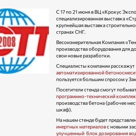
С 17 по 21 июня в ВЦ «Крокус Экс
специализированная выставка «Стр
крупнейшая выставка строительной
странах СНГ.
Весоизмерительная Компания «Тен
производства оборудования для до
свои новые разработки.
Специалисты компании расскажут
автоматизированной бетоносмеси
пользуется большим спросом у За
Посетители стенда смогут побыва
программно-технический комплек
производства бетона (рабочее мест
шкаф).
На нашем стенде будет представле
инертных материалов
с новыми за
улучшенный блок дозирования во