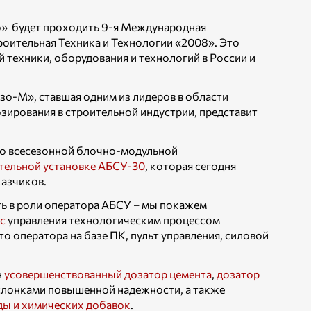
по» будет проходить 9-я Международная
оительная Техника и Технологии «2008». Это
 техники, оборудования и технологий в России и
зо-М», ставшая одним из лидеров в области
зирования в строительной индустрии, представит
 о всесезонной блочно-модульной
тельной установке АБСУ-30
, которая сегодня
казчиков.
ть в роли оператора АБСУ – мы покажем
с
управления технологическим процессом
о оператора на базе ПК, пульт управления, силовой
н
усовершенствованный дозатор цемента
,
дозатор
слонками повышенной надежности, а также
ды и химических добавок
.