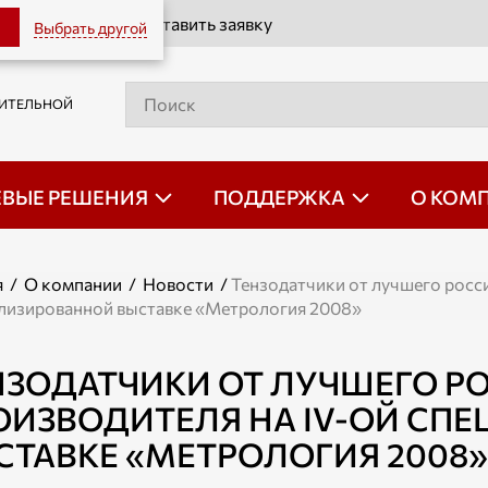
Оставить заявку
Выбрать другой
РИТЕЛЬНОЙ
ЕВЫЕ РЕШЕНИЯ
ПОДДЕРЖКА
О КОМ
я
/
О компании
/
Новости
/
Тензодатчики от лучшего росс
лизированной выставке «Метрология 2008»
НЗОДАТЧИКИ ОТ ЛУЧШЕГО Р
ОИЗВОДИТЕЛЯ НА IV-ОЙ СП
СТАВКЕ «МЕТРОЛОГИЯ 2008»