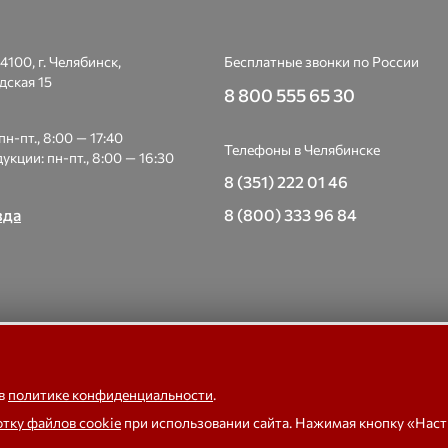
4100, г. Челябинск,
Бесплатные звонки по России
дская 15
8 800 555 65 30
н-пт., 8:00 — 17:40
Телефоны в Челябинске
укции: пн-пт., 8:00 — 16:30
8 (351) 222 01 46
зда
8 (800) 333 96 84
 Весоизмерительная компания «Тензо-М» — платформенные, крано
е, бункерные, автомобильные весы, весовые дозаторы для фасовки,
 в
политике конфиденциальности
.
тензодатчики
отку файлов cookie
при использовании сайта. Нажимая кнопку «Нас