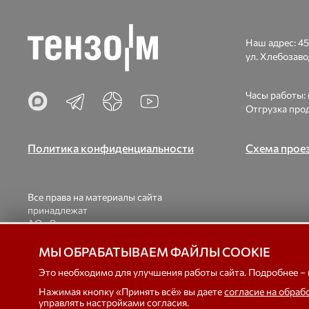
Наш адрес:
45
ул. Хлебозаво
Часы работы: п
Отгрузка прод
Политика конфиденциальности
Схема прое
Все права на материалы сайта
принадлежат
АО «Весоизмерительная компания
«Тензо-М».
При использовании материалов ссылка на
© 1998-2026
МЫ ОБРАБАТЫВАЕМ ФАЙЛЫ COOKIE
наш сайт обязательна.
вагонны
Это необходимо для улучшения работы сайта. Подробнее –
Нажимая кнопку «Принять всё» вы даете
согласие на обраб
управлять настройками согласия.