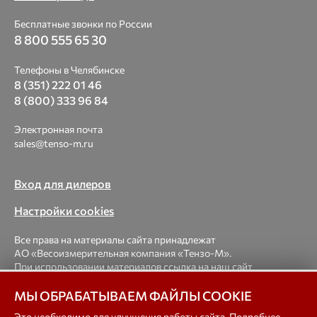
Бесплатные звонки по России
8 800 555 65 30
Телефоны в Челябинске
8 (351) 222 01 46
8 (800) 333 96 84
Электронная почта
sales@tenso-m.ru
Вход для дилеров
Настройки cookies
Все права на материалы сайта принадлежат
АО «Весоизмерительная компания «Тензо-М».
При использовании материалов ссылка на наш сайт
обязательна.
МЫ ОБРАБАТЫВАЕМ ФАЙЛЫ COOKIE
© 1998-2026 Весоизмерительная компания «Тензо-М» —
Это необходимо для улучшения работы сайта. Подробнее –