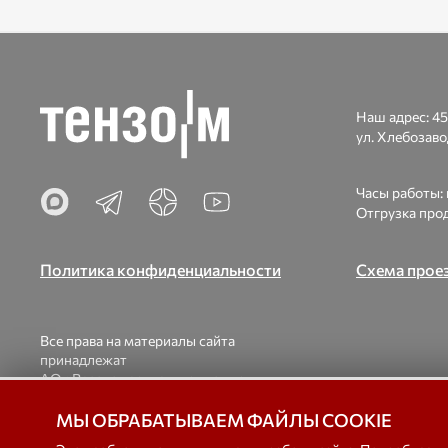
Наш адрес:
45
ул. Хлебозаво
Часы работы: п
Отгрузка прод
Политика конфиденциальности
Схема прое
Все права на материалы сайта
принадлежат
АО «Весоизмерительная компания
«Тензо-М».
При использовании материалов ссылка на
© 1998-2026
МЫ ОБРАБАТЫВАЕМ ФАЙЛЫ COOKIE
наш сайт обязательна.
вагонны