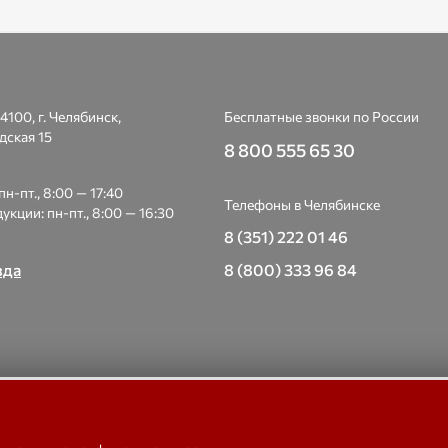
4100, г. Челябинск,
Бесплатные звонки по России
дская 15
8 800 555 65 30
н-пт., 8:00 — 17:40
Телефоны в Челябинске
укции: пн-пт., 8:00 — 16:30
8 (351) 222 01 46
зда
8 (800) 333 96 84
 Весоизмерительная компания «Тензо-М» — платформенные, крано
е, бункерные, автомобильные весы, весовые дозаторы для фасовки,