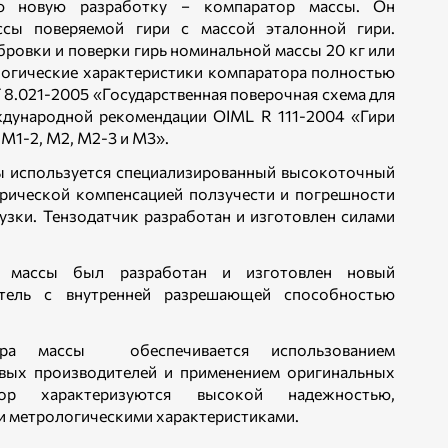
ю новую разработку − компаратор массы. Он
ссы поверяемой гири с массой эталонной гири.
бровки и поверки гирь номинальной массы 20 кг или
логические характеристики компаратора полностью
8.021-2005 «Государственная поверочная схема для
ждународной рекомендации OIML R 111-2004 «Гири
, M1-2, M2, M2-3 и М3».
ы используется специализированный высокоточный
трической компенсацией ползучести и погрешности
узки. Тензодатчик разработан и изготовлен силами
а массы был разработан и изготовлен новый
атель с внутренней разрешающей способностью
ора массы обеспечивается использованием
ых производителей и применением оригинальных
тор характеризуются высокой надежностью,
и метрологическими характеристиками.