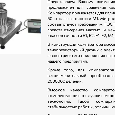
Представляем Вашему внимани
предназначен для сравнения ма
Компаратор применяется для кали
50 кг класса точности М1. Метро
соответствуют требованиям ГОСТ 
средств измерения массы» и ме
классов точности E1, E2, F1, F2, M1
В конструкции компаратора масс
тензорезисторный датчик с элек
эксцентриситета приложения нагр
нашего предприятия.
Кроме того, для компаратор
весоизмерительный преобразов
2000000 делений.
Высокое качество компарат
комплектующих от лучших миров
технологий. Такой компара
стабильностью работы, отличным