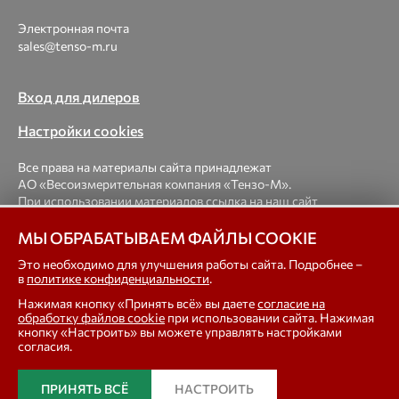
Электронная почта
sales@tenso-m.ru
Вход для дилеров
Настройки cookies
Все права на материалы сайта принадлежат
АО «Весоизмерительная компания «Тензо-М».
При использовании материалов ссылка на наш сайт
обязательна.
МЫ ОБРАБАТЫВАЕМ ФАЙЛЫ COOKIE
© 1998-2026 Весоизмерительная компания «Тензо-М» —
Это необходимо для улучшения работы сайта. Подробнее –
в
политике конфиденциальности
.
платформенные, крановые, вагонные, бункерные,
автомобильные весы, весовые дозаторы для фасовки,
Нажимая кнопку «Принять всё» вы даете
согласие на
тензодатчики
обработку файлов cookie
при использовании сайта. Нажимая
кнопку «Настроить» вы можете управлять настройками
согласия.
In english
ПРИНЯТЬ ВСЁ
НАСТРОИТЬ