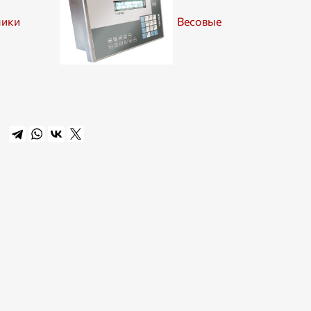
чики
Весовые