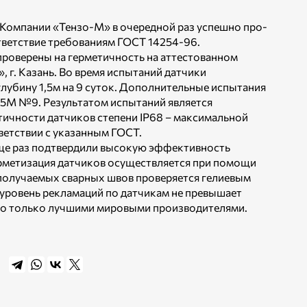
Компании «Тензо-М» в очередной раз успешно про­
тветствие требованиям ГОСТ 14254-96.
роверены на герметичность на аттестованном
г. Казань. Во время ис­пытаний датчики
глубину 1,5м на 9 суток. Дополнительные испытания
,5М №9. Результатом испытаний является
тичности датчиков степени IP68 – максимальной
ветствии с указанным ГОСТ.
ще раз подтвердили высокую эффективность
рметизация датчиков осуществляется при помощи
 получаемых сварных швов проверяется гелиевым
 уровень рекламаций по датчикам не превышает
го только лучшими мировыми производителями.