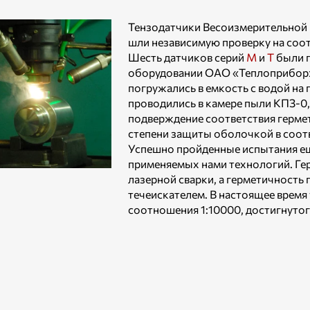
Тензодатчики Весоизмерительной 
шли независимую проверку на соо
Шесть датчиков серий
М
и
Т
были п
оборудовании ОАО «Теплоприбор», 
погружались в емкость с водой на 
проводились в камере пыли КПЗ-0
подверждение cоответствия герме
степени защиты оболочкой в соот
Успешно пройденные испытания е
применяемых нами технологий. Ге
лазерной сварки, а герметичность
течеискателем. В настоящее время
соотношения 1:10000, достигнуто