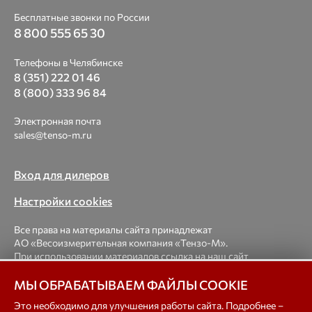
Бесплатные звонки по России
8 800 555 65 30
Телефоны в Челябинске
8 (351) 222 01 46
8 (800) 333 96 84
Электронная почта
sales@tenso-m.ru
Вход для дилеров
Настройки cookies
Все права на материалы сайта принадлежат
АО «Весоизмерительная компания «Тензо-М».
При использовании материалов ссылка на наш сайт
обязательна.
МЫ ОБРАБАТЫВАЕМ ФАЙЛЫ COOKIE
© 1998-2026 Весоизмерительная компания «Тензо-М» —
Это необходимо для улучшения работы сайта. Подробнее –