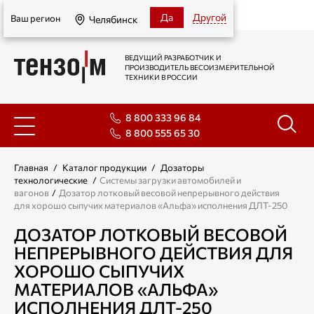
Челябинск
Да
Другой
Ваш регион
Челябинск
ВЕДУЩИЙ РАЗРАБОТЧИК И
ПРОИЗВОДИТЕЛЬ ВЕСОИЗМЕРИТЕЛЬНОЙ
ТЕХНИКИ В РОССИИ
8 800 333 96 84
8 800 555 65 30
Главная
/
Каталог продукции
/
Дозаторы
технологические
/
Системы загрузки автомобилей и
вагонов
/
Дозатор лотковый весовой непрерывного действия
для хорошо сыпучих материалов «Альфа» исполнения ДЛТ-250
ДОЗАТОР ЛОТКОВЫЙ ВЕСОВОЙ
НЕПРЕРЫВНОГО ДЕЙСТВИЯ ДЛЯ
ХОРОШО СЫПУЧИХ
МАТЕРИАЛОВ «АЛЬФА»
ИСПОЛНЕНИЯ ДЛТ-250