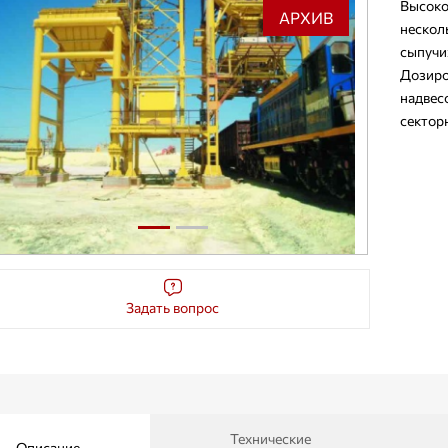
Высоко
АРХИВ
нескол
сыпучи
Дозир
надвес
сектор
Задать вопрос
Технические
Описание