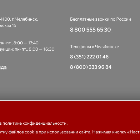
4100, г. Челябинск,
Бесплатные звонки по России
дская 15
8 800 555 65 30
н-пт., 8:00 — 17:40
Телефоны в Челябинске
укции: пн-пт., 8:00 — 16:30
8 (351) 222 01 46
зда
8 (800) 333 96 84
 Весоизмерительная компания «Тензо-М» — платформенные, крано
е, бункерные, автомобильные весы, весовые дозаторы для фасовки,
 в
политике конфиденциальности
.
тензодатчики
отку файлов cookie
при использовании сайта. Нажимая кнопку «Нас