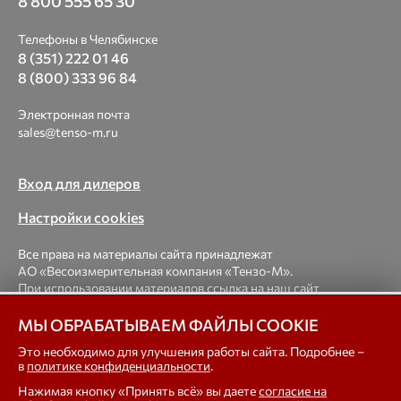
8 800 555 65 30
Телефоны в Челябинске
8 (351) 222 01 46
8 (800) 333 96 84
Электронная почта
sales@tenso-m.ru
Вход для дилеров
Настройки cookies
Все права на материалы сайта принадлежат
АО «Весоизмерительная компания «Тензо-М».
При использовании материалов ссылка на наш сайт
обязательна.
МЫ ОБРАБАТЫВАЕМ ФАЙЛЫ COOKIE
© 1998-2026 Весоизмерительная компания «Тензо-М» —
Это необходимо для улучшения работы сайта. Подробнее –
в
политике конфиденциальности
.
платформенные, крановые, вагонные, бункерные,
автомобильные весы, весовые дозаторы для фасовки,
Нажимая кнопку «Принять всё» вы даете
согласие на
тензодатчики